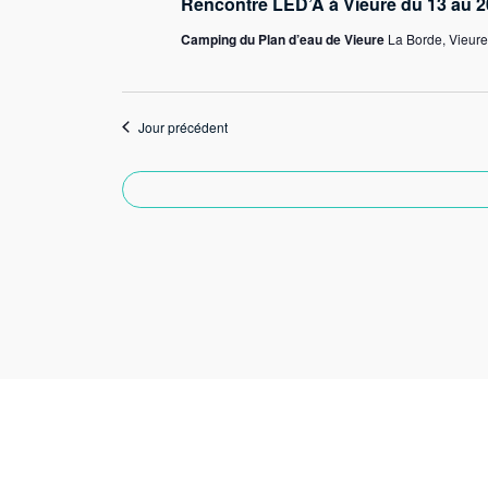
13
Rencontre LED’A à Vieure du 13 au 2
t
Camping du Plan d’eau de Vieure
La Borde, Vieure
i
juin
o
n
Jour précédent
2026
n
e
z
u
n
e
d
a
t
e
.