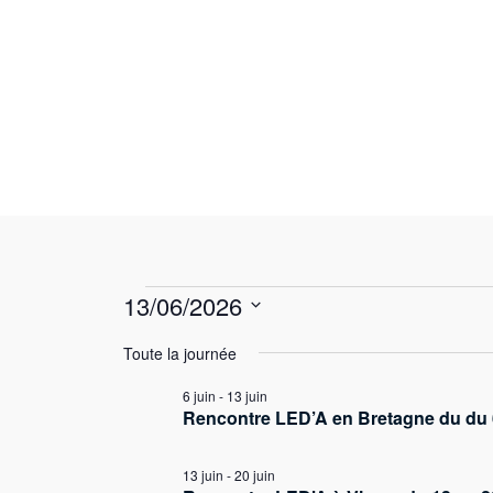
Skip
to
content
Évènement
13/06/2026
S
Toute la journée
é
for
6 juin
-
13 juin
l
Rencontre LED’A en Bretagne du du 6
e
c
13 juin
-
20 juin