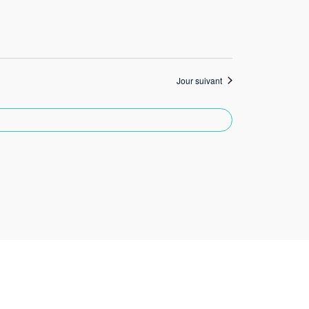
de
vues
Évèneme
Jour suivant