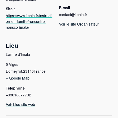
E-mail
Site :
contact@imala.fr
https://www.imala.fr/instructi
on-en-famille/rencontre-
Voir le site Organisateur
nonsco-imala/
Lieu
L’antre d’Imala
5 Viges
Domeyrot
,
23140
France
+ Google Map
Téléphone
+33618877792
Voir Lieu site web