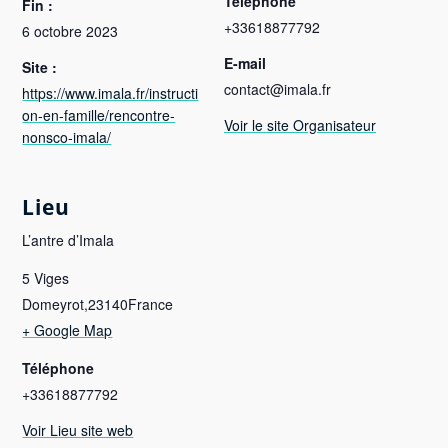
Téléphone
Fin :
+33618877792
6 octobre 2023
E-mail
Site :
contact@imala.fr
https://www.imala.fr/instructi
on-en-famille/rencontre-
Voir le site Organisateur
nonsco-imala/
Lieu
L’antre d’Imala
5 Viges
Domeyrot
,
23140
France
+ Google Map
Téléphone
+33618877792
Voir Lieu site web