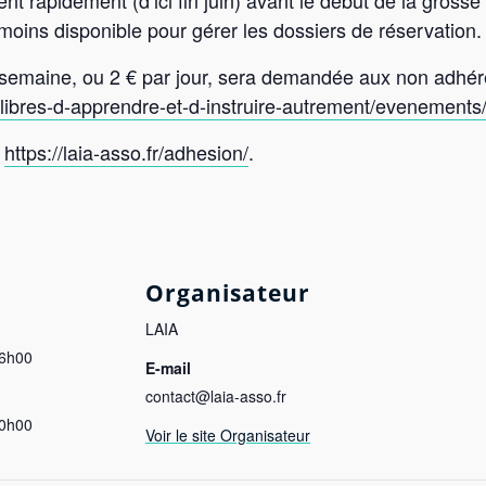
ent rapidement (d’ici fin juin) avant le début de la grosse
oins disponible pour gérer les dossiers de réservation.
a semaine, ou 2 € par jour, sera demandée aux non adhér
/libres-d-apprendre-et-d-instruire-autrement/evenement
:
https://laia-asso.fr/adhesion/
.
Organisateur
LAIA
16h00
E-mail
contact@laia-asso.fr
10h00
Voir le site Organisateur