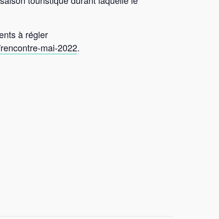
 saison touristique durant laquelle le
ents à régler
s/rencontre-mai-2022
.