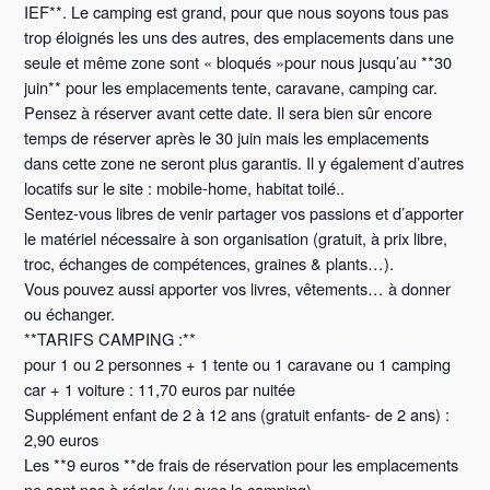
IEF**. Le camping est grand, pour que nous soyons tous pas
trop éloignés les uns des autres, des emplacements dans une
seule et même zone sont « bloqués »pour nous jusqu’au **30
juin** pour les emplacements tente, caravane, camping car.
Pensez à réserver avant cette date. Il sera bien sûr encore
temps de réserver après le 30 juin mais les emplacements
dans cette zone ne seront plus garantis. Il y également d’autres
locatifs sur le site : mobile-home, habitat toilé..
Sentez-vous libres de venir partager vos passions et d’apporter
le matériel nécessaire à son organisation (gratuit, à prix libre,
troc, échanges de compétences, graines & plants…).
Vous pouvez aussi apporter vos livres, vêtements… à donner
ou échanger.
**TARIFS CAMPING :**
pour 1 ou 2 personnes + 1 tente ou 1 caravane ou 1 camping
car + 1 voiture : 11,70 euros par nuitée
Supplément enfant de 2 à 12 ans (gratuit enfants- de 2 ans) :
2,90 euros
Les **9 euros **de frais de réservation pour les emplacements
ne sont pas à régler (vu avec le camping).