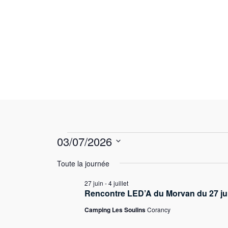
Skip
to
content
Évènement
03/07/2026
S
Toute la journée
é
for
27 juin
-
4 juillet
l
Rencontre LED’A du Morvan du 27 juin
e
Camping Les Soulins
Corancy
c