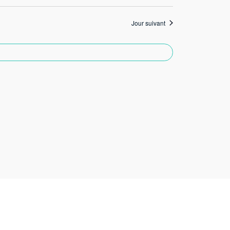
de
Jour suivant
vues
Évèneme