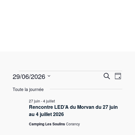
Skip
to
content
Évènements
Recherch
29/06/2026
Navig
R
J
e
de
for
et
S
o
c
Toute la journée
u
vues
é
navigatio
29
h
r
l
Évène
e
27 juin
-
4 juillet
de
juin
e
r
Rencontre LED’A du Morvan du 27 juin
vues
c
c
2026
au 4 juillet 2026
h
t
Évènemen
e
Camping Les Soulins
Corancy
i
o