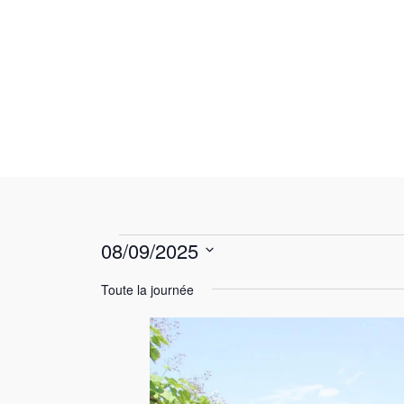
Skip
to
content
Évènement
08/09/2025
S
Toute la journée
é
for
l
e
c