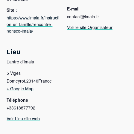
E-mail
Site :
contact@imala.fr
https://www.imala.fr/instructi
on-en-famille/rencontre-
Voir le site Organisateur
nonsco-imala/
Lieu
L’antre d’Imala
5 Viges
Domeyrot
,
23140
France
+ Google Map
Téléphone
+33618877792
Voir Lieu site web